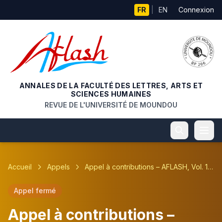
Aller au contenu principal
FR
|
EN
Connexion
ANNALES DE LA FACULTÉ DES LETTRES, ARTS ET
SCIENCES HUMAINES
REVUE DE L'UNIVERSITÉ DE MOUNDOU
Accueil
Appels
Appel à contributions – AFLASH, Vol. 13, n°2
Appel fermé
Appel à contributions –