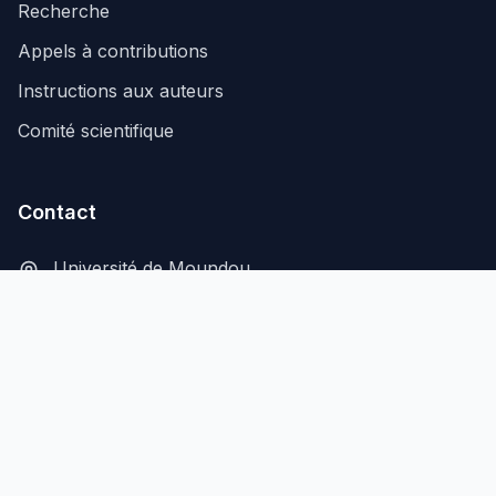
Recherche
Appels à contributions
Instructions aux auteurs
Comité scientifique
Contact
Université de Moundou
B.P. 206, Moundou, Tchad
secretariat@aflash-revue-mdou.org
© 2026 AFLASH - Tous droits réservés