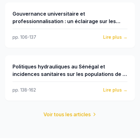
Gouvernance universitaire et
professionnalisation : un éclairage sur les
défis de l’employabilité au Niger
pp. 106-137
Lire plus →
Politiques hydrauliques au Sénégal et
incidences sanitaires sur les populations de la
zone de la Grande Muraille Verte : étude de
cas de la commune de Téssékéré
pp. 138-162
Lire plus →
Voir tous les articles