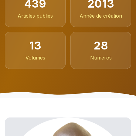
439
2013
Articles publiés
Année de création
13
28
Volumes
Numéros