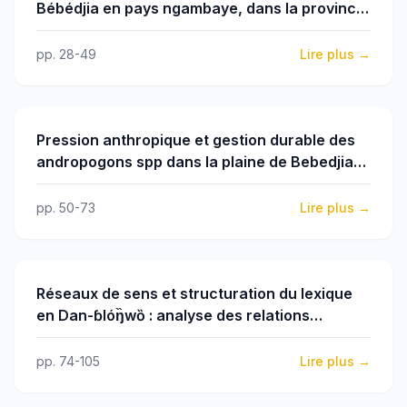
Bébédjia en pays ngambaye, dans la province
du Logone oriental, au sud du Tchad
pp. 28-49
Lire plus →
Pression anthropique et gestion durable des
andropogons spp dans la plaine de Bebedjia
(sud du Tchad)
pp. 50-73
Lire plus →
Réseaux de sens et structuration du lexique
en Dan-ɓlóŋ̏wȍ : analyse des relations
sémantiques fondamentales
pp. 74-105
Lire plus →