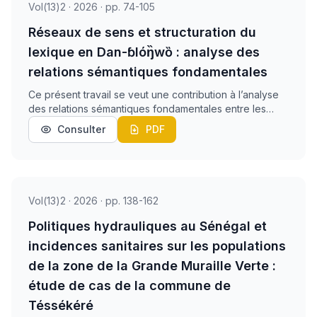
Vol(13)2 · 2026 · pp. 74-105
Réseaux de sens et structuration du
lexique en Dan-ɓlóŋ̏wȍ : analyse des
relations sémantiques fondamentales
Ce présent travail se veut une contribution à l’analyse
des relations sémantiques fondamentales entre les
unités lexicales en dan, dialecte ɓlóŋ̏wȍ, parlé dans les
Consulter
PDF
sous-préfectures de Sangouiné et d...
Vol(13)2 · 2026 · pp. 138-162
Politiques hydrauliques au Sénégal et
incidences sanitaires sur les populations
de la zone de la Grande Muraille Verte :
étude de cas de la commune de
Téssékéré