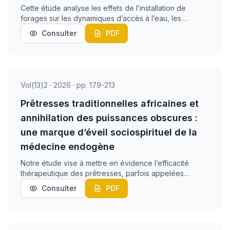
Cette étude analyse les effets de l’installation de
forages sur les dynamiques d’accès à l’eau, les
pratiques domestiques de stockage et de traitement,
Consulter
PDF
ainsi que la perception de la qualité de l’eau d...
Vol(13)2 · 2026 · pp. 179-213
Prêtresses traditionnelles africaines et
annihilation des puissances obscures :
une marque d’éveil sociospirituel de la
médecine endogène
Notre étude vise à mettre en évidence l’efficacité
thérapeutique des prêtresses, parfois appelées
voyantes et/ou guérisseuses, dans la médecine
Consulter
PDF
endogène, considérée comme un vaste domaine de
savoir co...