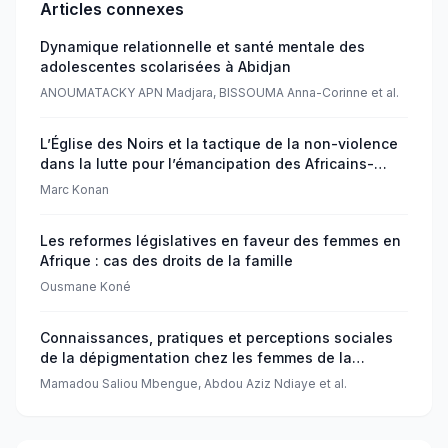
Articles connexes
Dynamique relationnelle et santé mentale des
adolescentes scolarisées à Abidjan
ANOUMATACKY APN Madjara, BISSOUMA Anna-Corinne et al.
L’Église des Noirs et la tactique de la non-violence
dans la lutte pour l’émancipation des Africains-
Americains : Une lecture de Go Tell it on the
Marc Konan
Mountain de James Baldwin
Les reformes législatives en faveur des femmes en
Afrique : cas des droits de la famille
Ousmane Koné
Connaissances, pratiques et perceptions sociales
de la dépigmentation chez les femmes de la
commune de Bambey 1 au Sénégal
Mamadou Saliou Mbengue, Abdou Aziz Ndiaye et al.