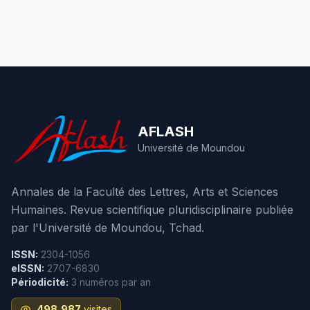
AFLASH
Université de Moundou
Annales de la Faculté des Lettres, Arts et Sciences
Humaines. Revue scientifique pluridisciplinaire publiée
par l'Université de Moundou, Tchad.
ISSN:
2304-1056
eISSN:
2707-6830
Périodicité:
3 numéros par an
498,987
visites