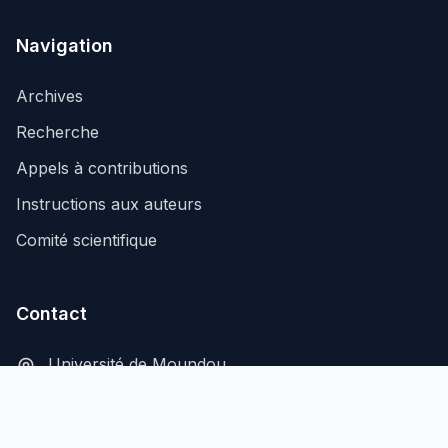
Navigation
Archives
Recherche
Appels à contributions
Instructions aux auteurs
Comité scientifique
Contact
Université de Moundou
B.P. 206, Moundou, Tchad
secretariat@aflash-revue-mdou.org