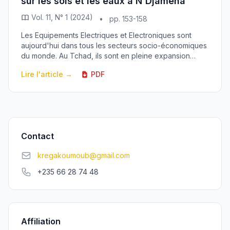
sur les sols et les eaux à N'Djamena
Vol. 11, N° 1 (2024)
•
pp. 153-158
Les Equipements Electriques et Electroniques sont
aujourd'hui dans tous les secteurs socio-économiques
du monde. Au Tchad, ils sont en pleine expansion
depuis plus de dix (10) ans. En fin de vie, ils ...
Lire l'article →
PDF
Contact
kregakoumoub@gmail.com
+235 66 28 74 48
Affiliation