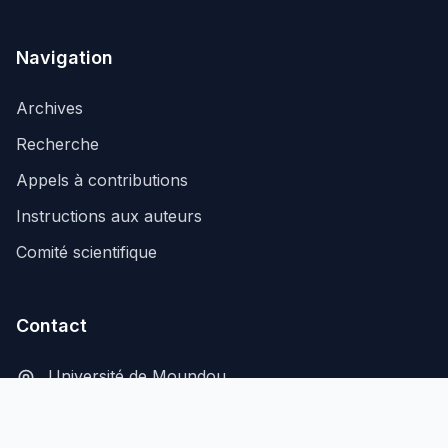
Navigation
Archives
Recherche
Appels à contributions
Instructions aux auteurs
Comité scientifique
Contact
Université de Moundou
B.P. 206, Moundou, Tchad
secretariat@aflash-revue-mdou.org