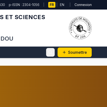
830
p-ISSN : 2304-1056
|
FR
|
EN
|
Connexion
S ET SCIENCES
NDOU
Soumettre