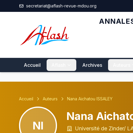
Aller au contenu principal
secretariat@aflash-revue-mdou.org
ANNALES
Accueil
Aflash
Archives
Auteurs
Accueil
Auteurs
Nana Aichatou ISSALEY
Nana Aichat
NI
Université de Zinder/ 