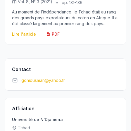
Vol. 8, N° 3 (2021)
•
pp. 131-136
Au moment de l’indépendance, le Tchad était au rang
des grands pays exportateurs du coton en Afrique. Il a
été classé largement au premier rang des pays
producteurs de l’or blanc en Afrique francophon...
Lire l'article →
PDF
Contact
goniousman@yahoo.fr
Affiliation
Université de N’Djamena
Tchad