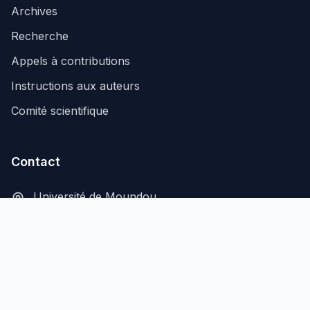
Archives
Recherche
Appels à contributions
Instructions aux auteurs
Comité scientifique
Contact
Université de Moundou
B.P. 206, Moundou, Tchad
secretariat@aflash-revue-mdou.org