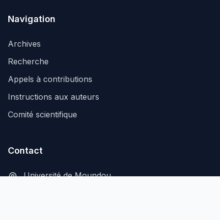
Navigation
Archives
Recherche
Appels à contributions
Instructions aux auteurs
Comité scientifique
Contact
Université de Moundou
B.P. 206, Moundou, Tchad
secretariat@aflash-revue-mdou.org