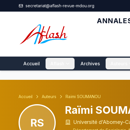
Aller au contenu principal
secretariat@aflash-revue-mdou.org
ANNALES
Accueil
Aflash
Archives
Auteurs
Accueil
Auteurs
Raïmi SOUMANOU
Raïmi SOU
RS
Université d’Abomey-Ca