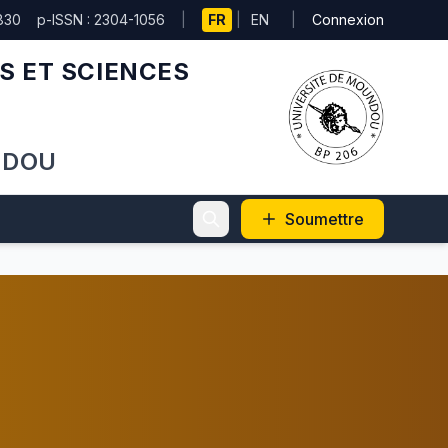
830
p-ISSN : 2304-1056
|
FR
|
EN
|
Connexion
S ET SCIENCES
NDOU
Soumettre