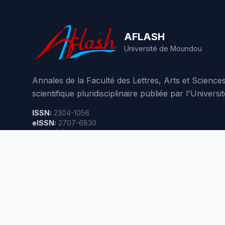
AFLASH
Université de Moundou
Annales de la Faculté des Lettres, Arts et Scienc
scientifique pluridisciplinaire publiée par l'Unive
ISSN:
2304-1056
eISSN:
2707-6830
Périodicité:
3 numéros par an
485,905
visites
© 2026 AFLASH - Tous droits réservés