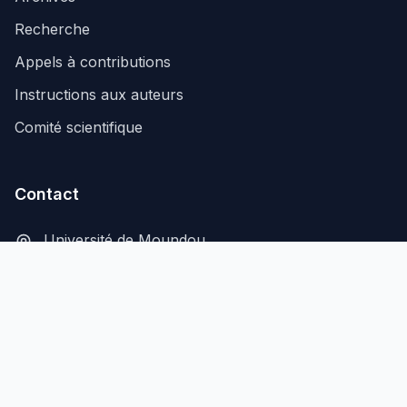
Recherche
Appels à contributions
Instructions aux auteurs
Comité scientifique
Contact
Université de Moundou
B.P. 206, Moundou, Tchad
secretariat@aflash-revue-mdou.org
© 2026 AFLASH - Tous droits réservés