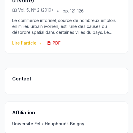
d’Ivoire)
Vol. 5, N° 2 (2019)
•
pp. 121-126
Le commerce informel, source de nombreux emplois
en milieu urbain ivoirien, est l’une des causes du
désordre spatial dans certaines villes du pays. Le
présent article met en exergue l’impact de ces ac...
Lire l'article →
PDF
Contact
Affiliation
Université Félix Houphouët-Boigny