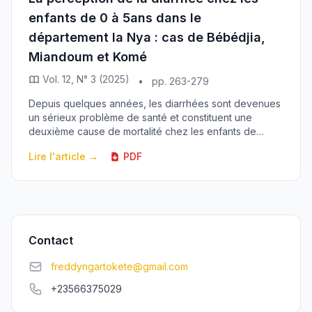
enfants de 0 à 5ans dans le
département la Nya : cas de Bébédjia,
Miandoum et Komé
Vol. 12, N° 3 (2025)
•
pp. 263-279
Depuis quelques années, les diarrhées sont devenues
un sérieux problème de santé et constituent une
deuxième cause de mortalité chez les enfants de
moins de 5ans. Dans le Sud du Tchad, les études
Lire l'article →
PDF
mont...
Contact
freddyngartokete@gmail.com
+23566375029