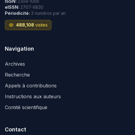
ISSN:
2304-1056
eISSN:
2707-6830
Périodicité:
3 numéros par an
488,108
visites
Navigation
Archives
Recherche
Appels à contributions
Instructions aux auteurs
Comité scientifique
Contact