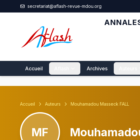
Aller au contenu principal
secretariat@aflash-revue-mdou.org
ANNALES
Accueil
Aflash
Archives
Auteurs
Accueil
Auteurs
Mouhamadou Masseck FALL
MF
Mouhamadou