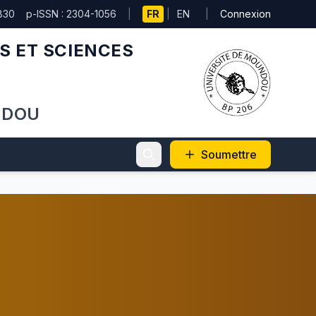
830
p-ISSN : 2304-1056
|
FR
|
EN
|
Connexion
S ET SCIENCES
NDOU
Soumettre