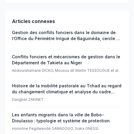
Articles connexes
Gestion des conflits fonciers dans le domaine de
l’Office du Périmètre Irrigué de Baguinéda, cercle de
Kati au Mali
Conflits fonciers et mécanismes de gestion dans le
Département de Takieta au Niger
Abdourahamane DICKO, Moussa dit Martin TESSOUGUE et al.
Histoire de la mobilité pastorale au Tchad au regard
du changement climatique et analyse du cadre
juridique depuis la loi de 1959
Dangbet ZAKINET
Les enfants migrants dans la ville de Bobo-
Dioulasso : typologie et système de protection
Honorine Pegdwendé SAWADOGO, Siaka GNESSI