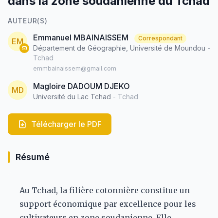
dans la zone soudanienne du Tchad
AUTEUR(S)
Emmanuel MBAINAISSEM
Correspondant
EM
Département de Géographie, Université de Moundou
-
Tchad
emmbainaissem@gmail.com
Magloire DADOUM DJEKO
MD
Université du Lac Tchad
- Tchad
Télécharger le PDF
Résumé
Au Tchad, la filière cotonnière constitue un
support économique par excellence pour les
cultivateurs en zone soudanienne. Elle