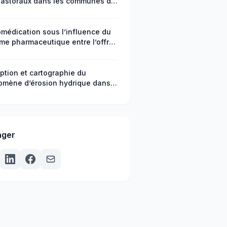
astoraux dans les communes de
réké et de Sinendé au Nord-
 : analyse factorielle et
ification hiérarchique
omédication sous l’influence du
me pharmaceutique entre l’offre
 demande dans la ville de Zinder
ption et cartographie du
mène d’érosion hydrique dans
llée de la Mikalou,
dissement 9 Djiri, Brazzaville,
lique du Congo
ager