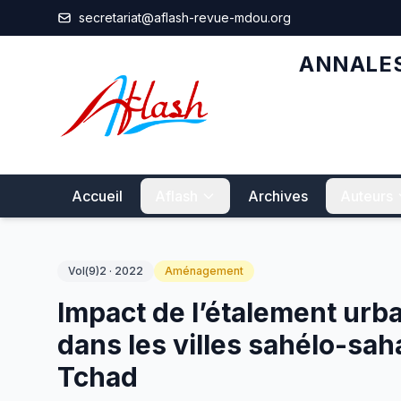
Aller au contenu principal
secretariat@aflash-revue-mdou.org
ANNALES
Accueil
Aflash
Archives
Auteurs
Vol(9)2 · 2022
Aménagement
Impact de l’étalement urb
dans les villes sahélo-saha
Tchad