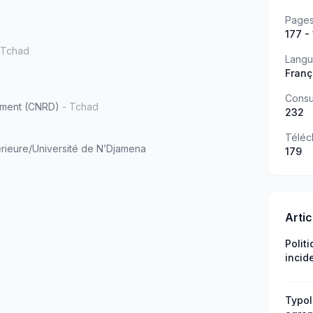
Page
177 -
 Tchad
Lang
Franç
Consu
pement (CNRD)
- Tchad
232
Téléc
ieure/Université de N’Djamena
179
Arti
Polit
incid
popul
Murai
comm
Typol