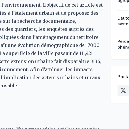
agrop
 l’environnement. L’objectif de cet article est
Bembé
Bénin
s à l’étalement urbain et de proposer des
class
L’aut
 sur la recherche documentaire,
systè
tes des quartiers, les enquêtes auprès des
et la
pliquées dans l’aménagement du territoire.
Perce
onnaît une évolution démographique de 17000
phéno
a superficie de la ville passait de 111,421
la va
arron
ette extension urbaine fait disparaître 3136,
Répub
nvironnement. Afin d’atténuer les impacts
Part
l’implication des acteurs urbains et ruraux
ensable.