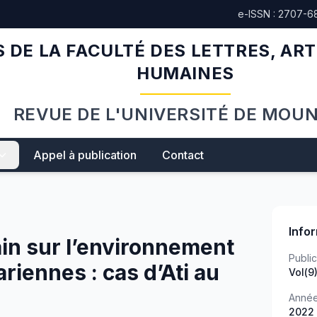
e-ISSN : 2707-6
 DE LA FACULTÉ DES LETTRES, ART
HUMAINES
REVUE DE L'UNIVERSITÉ DE MOU
Appel à publication
Contact
Info
ain sur l’environnement
Public
riennes : cas d’Ati au
Vol(9
Anné
2022