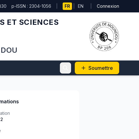
830
p-ISSN : 2304-1056
|
FR
|
EN
|
Connexion
S ET SCIENCES
NDOU
Soumettre
rmations
ation
)2
e