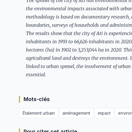
The sprawl of the city of Ati has environmental im
the environmental impacts associated with urba
methodology is based on documentary research, d
boundaries, surveys of households and administra
The results show that the city of Ati is experien
inhabitants in 1993 to 66,626 inhabitants in 2020.
hectares (ha) in 1902 to 3,253,044 ha in 2020. Thi
agricultural land and destroys the environment. 
linked to urban sprawl, the involvement of urban 
essential.
Mots-clés
Étalement urbain
aménagement
impact
enviro
Pour citer cet article