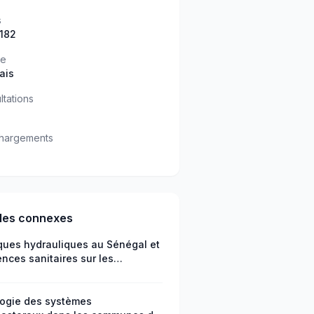
s
 182
ue
ais
ltations
hargements
cles connexes
iques hydrauliques au Sénégal et
ences sanitaires sur les
ations de la zone de la Grande
lle Verte : étude de cas de la
une de Téssékéré
ogie des systèmes