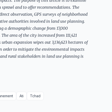
pacts. The purpose of this article is to examine
n sprawl and to offer recommendations. The
irect observation, GPS surveys of neighborhood
tive authorities involved in land use planning.
cing a demographic change from 17,000
 The area of the city increased from 111,421
s urban expansion wipes out 3,136,623 hectares of
In order to mitigate the environmental impacts
and rural stakeholders in land use planning is
nnement
Ati
Tchad