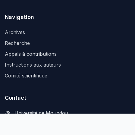
Navigation
Archives
Recherche
Appels à contributions
Instructions aux auteurs
Comité scientifique
Contact
Université de Moundou
B.P. 206, Moundou, Tchad
secretariat@aflash-revue-mdou.org