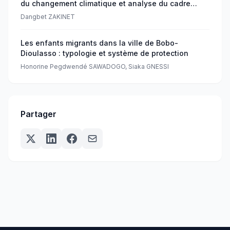
du changement climatique et analyse du cadre
juridique depuis la loi de 1959
Dangbet ZAKINET
Les enfants migrants dans la ville de Bobo-
Dioulasso : typologie et système de protection
Honorine Pegdwendé SAWADOGO, Siaka GNESSI
Partager