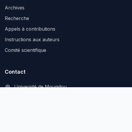
Archives
Recherche
Appels à contributions
Instructions aux auteurs
Comité scientifique
Contact
Université de Moundou
B.P. 206, Moundou, Tchad
secretariat@aflash-revue-mdou.org