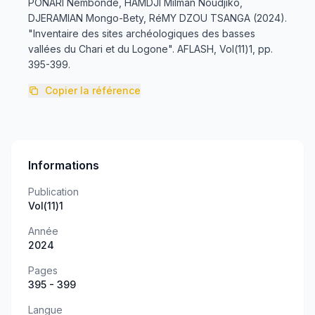
PONARI Nembondé, HAMDJI Milman Noudjiko,
DJERAMIAN Mongo-Bety, RéMY DZOU TSANGA (2024).
"Inventaire des sites archéologiques des basses
vallées du Chari et du Logone". AFLASH, Vol(11)1, pp.
395-399.
Copier la référence
Informations
Publication
Vol(11)1
Année
2024
Pages
395 - 399
Langue