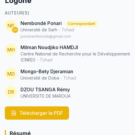
Logone
AUTEUR(S)
Nembondé Ponari
Correspondant
NP
Université de Sarh
- Tchad
ponanembonde@gmail.com
Milman Noudjiko HAMDJI
MH
Centre National de Recherche pour le Développement
(CNRD)
- Tchad
Mongo-Bety Djeramian
MD
Université de Doba
- Tchad
DZOU TSANGA Rémy
DR
UNIVERSITE DE MAROUA
Télécharger le PDF
Résumé