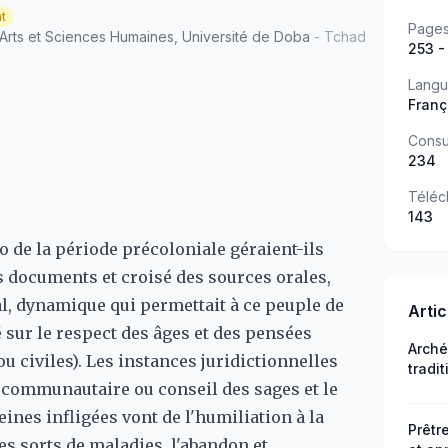
t
Page
 Arts et Sciences Humaines, Université de Doba
- Tchad
253 -
Lang
Franç
Consu
234
Téléc
143
 de la période précoloniale géraient-ils
s documents et croisé des sources orales,
l, dynamique qui permettait à ce peuple de
Arti
 sur le respect des âges et des pensées
Arché
u civiles). Les instances juridictionnelles
tradi
il communautaire ou conseil des sages et le
ngamb
Logon
nes infligées vont de l'humiliation à la
Prêtr
les sorts de maladies, l'abandon et