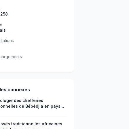
s
 258
ue
ais
ltations
hargements
cles connexes
ologie des chefferies
tionnelles de Bébédjia en pays
aye, dans la province du
e oriental, au sud du Tchad
esses traditionnelles africaines