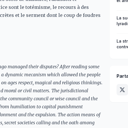
et an
obscu
tice sont le totémisme, le recours à des
socio
ecrètes et le serment dont le coup de foudres
endo
La su
lyrad
cheff
exemp
–XXe 
La st
contr
Multi
ngo managed their disputes? After reading some
ed a dynamic mecanism which allowed the people
Part
 on ages respect, magical and religious thinkings.
moral or civil matters. The jurisdictional
l, the community council or wise council and the
 from humiliation to capital punishment
andonment and the expulsion. The action means of
ts, secret societies calling and the oath among