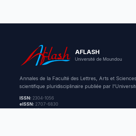
AFLASH
Université de Moundou
Annales de la Faculté des Lettres, Arts et Scienc
scientifique pluridisciplinaire publiée par l'Unive
ISSN:
2304-1056
eISSN:
2707-6830
Périodicité:
3 numéros par an
479,787
visites