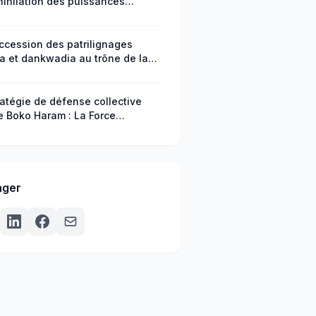
nihilation des puissances
res : une marque d’éveil
spirituel de la médecine
gène
ccession des patrilignages
ia et dankwadia au trône de la
erie mo-degha (Ghana) : un
le d’intégration africaine (XVIIe
Siècle)
ratégie de défense collective
e Boko Haram : La Force
nationale Mixte (FMM)
ager