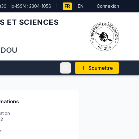
830
p-ISSN : 2304-1056
|
FR
|
EN
|
Connexion
S ET SCIENCES
NDOU
Soumettre
rmations
ation
)2
e