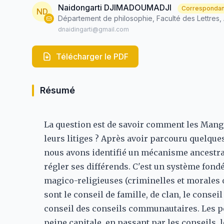
Naidongarti DJIMADOUMADJI
Correspondan
ND
Département de philosophie, Faculté des Lettres,
dnaidingarti@gmail.com
Télécharger le PDF
Résumé
La question est de savoir comment les Mango
leurs litiges ? Après avoir parcouru quelque
nous avons identifié un mécanisme ancestra
régler ses différends. C'est un système fondé
magico-religieuses (criminelles et morales o
sont le conseil de famille, de clan, le conse
conseil des conseils communautaires. Les pei
peine capitale, en passant par les conseils, 