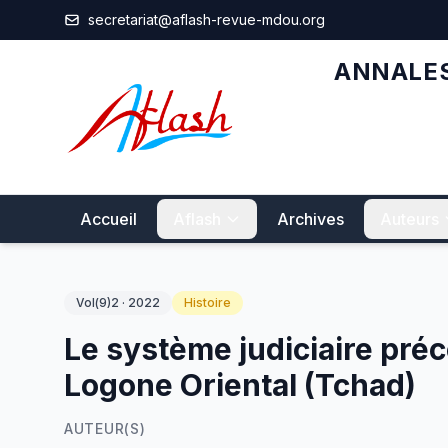
Aller au contenu principal
secretariat@aflash-revue-mdou.org
ANNALES
Accueil
Aflash
Archives
Auteurs
Vol(9)2 · 2022
Histoire
Le système judiciaire pré
Logone Oriental (Tchad)
AUTEUR(S)