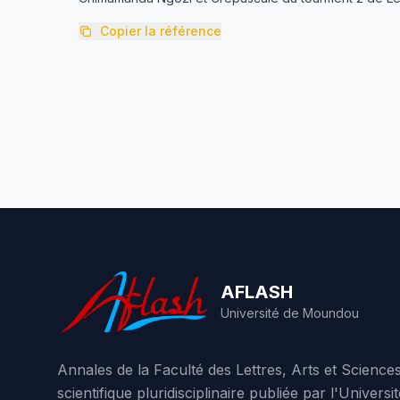
Copier la référence
AFLASH
Université de Moundou
Annales de la Faculté des Lettres, Arts et Scienc
scientifique pluridisciplinaire publiée par l'Unive