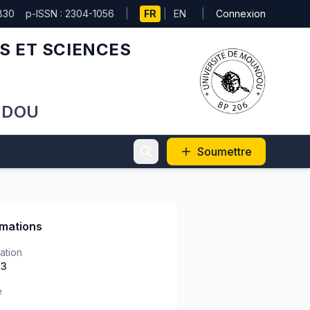
830
p-ISSN : 2304-1056
|
FR
|
EN
|
Connexion
S ET SCIENCES
NDOU
Soumettre
rmations
ation
)3
e