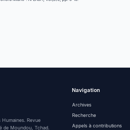
Navigation
Archives
Recherche
es Humaines. Revue
Appels à contributions
rsité de Moundou, Tchad.