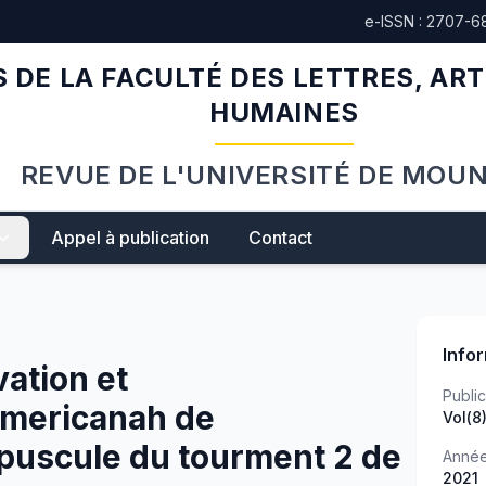
e-ISSN : 2707-6
 DE LA FACULTÉ DES LETTRES, ART
HUMAINES
REVUE DE L'UNIVERSITÉ DE MOU
Appel à publication
Contact
Info
ation et
Public
 Americanah de
Vol(8
puscule du tourment 2 de
Anné
2021