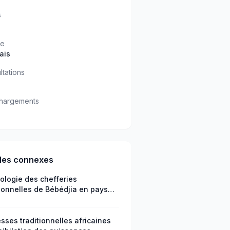
s
ue
ais
ltations
hargements
cles connexes
ologie des chefferies
tionnelles de Bébédjia en pays
aye, dans la province du
e oriental, au sud du Tchad
esses traditionnelles africaines