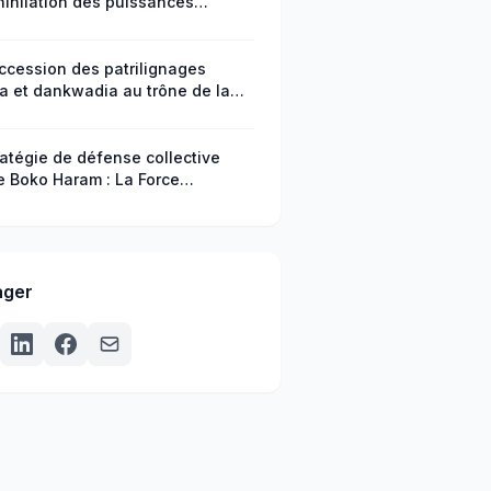
nihilation des puissances
res : une marque d’éveil
spirituel de la médecine
gène
ccession des patrilignages
ia et dankwadia au trône de la
erie mo-degha (Ghana) : un
le d’intégration africaine (XVIIe
Siècle)
ratégie de défense collective
e Boko Haram : La Force
nationale Mixte (FMM)
ager