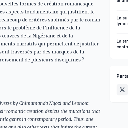
et an
nouvelles formes de création romanesque
obscu
les aspects fondamentaux qui justifient le
socio
endo
La su
 beaucoup de critères sublimés par le roman
lyrad
ors le problème de l’influence de la
cheff
exemp
s œuvres de la Nigériane et de la
–XXe 
La st
éments narratifs qui permettent de justifier
contr
sont traversés par des marques de la
Multi
croisement de plusieurs disciplines ?
Part
universe by Chimamanda Ngozi and Leonora
eir romantic creation depicts the mutations that
antic genre in contemporary period. Thus, one
ogue and also other texts that infuse the current