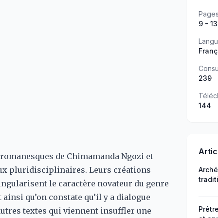
Page
9 - 13
Lang
Franç
Consu
239
Téléc
144
Arti
rs romanesques de Chimamanda Ngozi et
x pluridisciplinaires. Leurs créations
Arché
tradi
ngularisent le caractère novateur du genre
ngamb
insi qu’on constate qu’il y a dialogue
Logon
Prêtr
utres textes qui viennent insuffler une