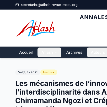
Aller au contenu principal
secretariat@aflash-revue-mdou.org
ANNALES
Accueil
Aflash
Archives
Auteurs
Vol(8)3 · 2021
Histoire
Les mécanismes de l’innov
l’interdisciplinarité dans
Chimamanda Ngozi et Cré