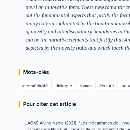
novel an innovative force. These new romantic cr
out the fundamental aspects that justify the fac
many criteria sublimated by the traditional nove
of novelty and interdisciplinary boundaries in 
can be the narrative elements that justify that 
depicted by the novelty traits and which touch th
Mots-clés
intermédialité
dialogue
roman
écriture
nou
Pour citer cet article
LAONÉ Alvine Nadia (2021). "Les mécanismes de l’innova
Chimamanda Ngozi et Crépuscule du tourment 2 de Léo