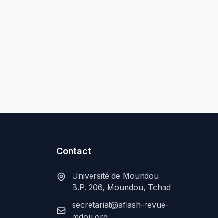
Contact
Université de Moundou
B.P. 206, Moundou, Tchad
secretariat@aflash-revue-
mdou.org