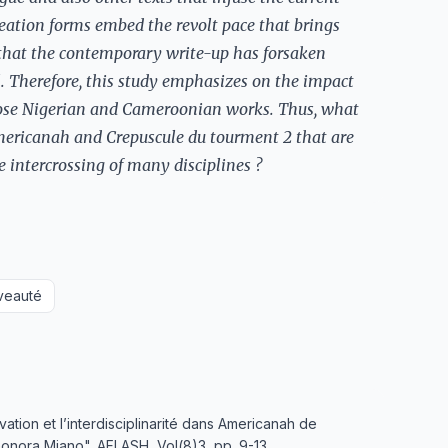
eation forms embed the revolt pace that brings
t that the contemporary write-up has forsaken
l. Therefore, this study emphasizes on the impact
those Nigerian and Cameroonian works. Thus, what
Americanah and Crepuscule du tourment 2 that are
e intercrossing of many disciplines ?
veauté
tion et l’interdisciplinarité dans Americanah de
nora Miano". AFLASH, Vol(8)3, pp. 9-13.