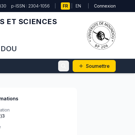
830
p-ISSN : 2304-1056
|
FR
|
EN
|
Connexion
S ET SCIENCES
NDOU
Soumettre
rmations
ation
2)3
e