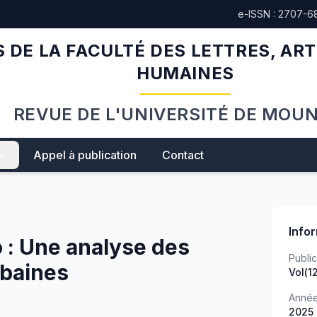
e-ISSN : 2707-6
 DE LA FACULTÉ DES LETTRES, ART
HUMAINES
REVUE DE L'UNIVERSITÉ DE MOU
Appel à publication
Contact
Info
o : Une analyse des
Public
rbaines
Vol(1
Anné
2025