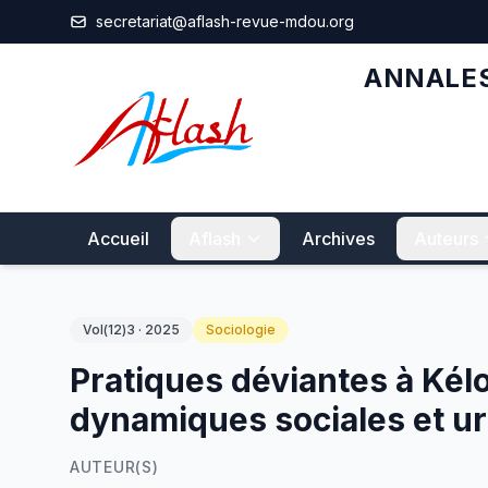
Aller au contenu principal
secretariat@aflash-revue-mdou.org
ANNALES
Accueil
Aflash
Archives
Auteurs
Vol(12)3 · 2025
Sociologie
Pratiques déviantes à Kél
dynamiques sociales et u
AUTEUR(S)