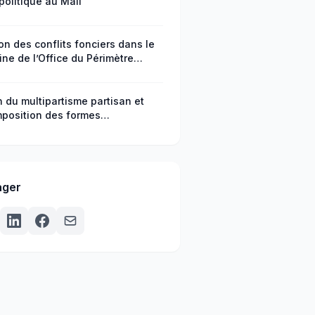
politique au Mali
on des conflits fonciers dans le
ne de l’Office du Périmètre
ué de Baguinéda, cercle de Kati
li
n du multipartisme partisan et
position des formes
agement citoyen en République
africaine
ager