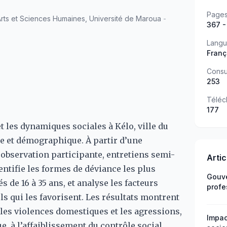
Page
Arts et Sciences Humaines, Université de Maroua
-
367 -
Lang
Franç
Consu
253
Téléc
177
t les dynamiques sociales à Kélo, ville du
e et démographique. À partir d’une
bservation participante, entretiens semi-
Arti
dentifie les formes de déviance les plus
Gouve
s de 16 à 35 ans, et analyse les facteurs
profe
s qui les favorisent. Les résultats montrent
les d
 les violences domestiques et les agressions,
Impac
e, à l’affaiblissement du contrôle social