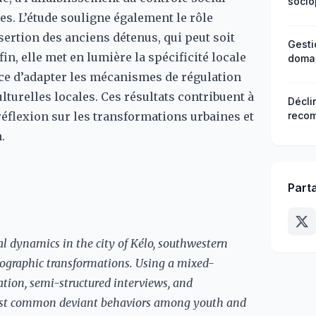
socio
es. L’étude souligne également le rôle
ertion des anciens détenus, qui peut soit
Gesti
fin, elle met en lumière la spécificité locale
domai
Irrig
nce d’adapter les mécanismes de régulation
au Ma
turelles locales. Ces résultats contribuent à
Décli
 réflexion sur les transformations urbaines et
recom
d’eng
.
centr
Part
l dynamics in the city of Kélo, southwestern
ographic transformations. Using a mixed-
ion, semi-structured interviews, and
e most common deviant behaviors among youth and