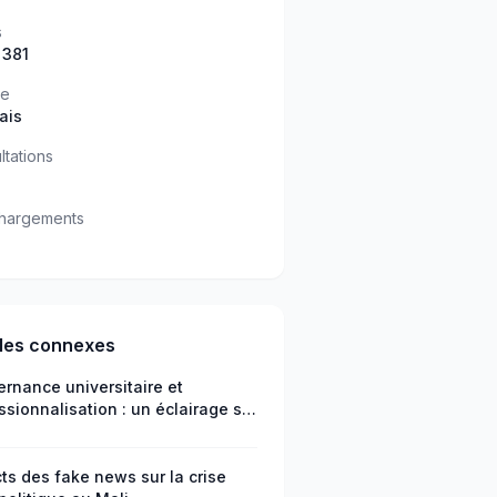
s
 381
ue
ais
ltations
hargements
cles connexes
rnance universitaire et
ssionnalisation : un éclairage sur
éfis de l’employabilité au Niger
ts des fake news sur la crise