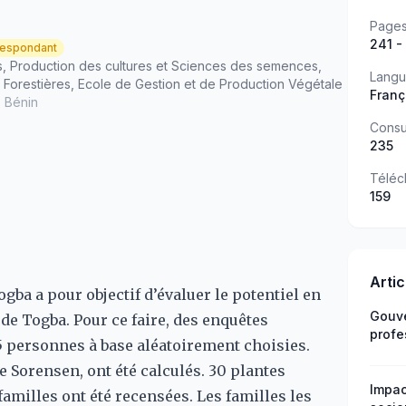
Page
241 -
espondant
, Production des cultures et Sciences des semences,
Lang
 Forestières, Ecole de Gestion et de Production Végétale
Franç
- Bénin
Consu
235
Téléc
159
Arti
gba a pour objectif d’évaluer le potentiel en
Gouve
de Togba. Pour ce faire, des enquêtes
profe
5 personnes à base aléatoirement choisies.
les d
de Sorensen, ont été calculés. 30 plantes
Impac
amilles ont été recensées. Les familles les