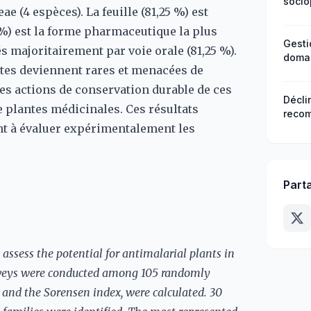
socio
e (4 espèces). La feuille (81,25 %) est
1 %) est la forme pharmaceutique la plus
Gesti
 majoritairement par voie orale (81,25 %).
domai
ntes deviennent rares et menacées de
Irrig
au Ma
es actions de conservation durable de ces
Décli
e plantes médicinales. Ces résultats
recom
ant à évaluer expérimentalement les
d’eng
centr
Part
assess the potential for antimalarial plants in
surveys were conducted among 105 randomly
n and the Sorensen index, were calculated. 30