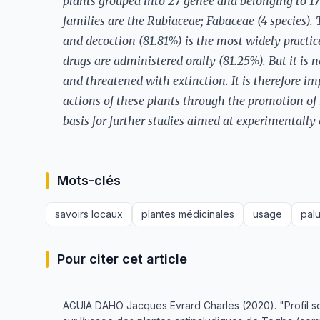
plants grouped into 27 genee and belonging to 17
families are the Rubiaceae; Fabaceae (4 species).
and decoction (81.81%) is the most widely practi
drugs are administered orally (81.25%). But it is
and threatened with extinction. It is therefore i
actions of these plants through the promotion of
basis for further studies aimed at experimentally 
Mots-clés
savoirs locaux
plantes médicinales
usage
pal
Pour citer cet article
AGUIA DAHO Jacques Evrard Charles (2020). "Profil s