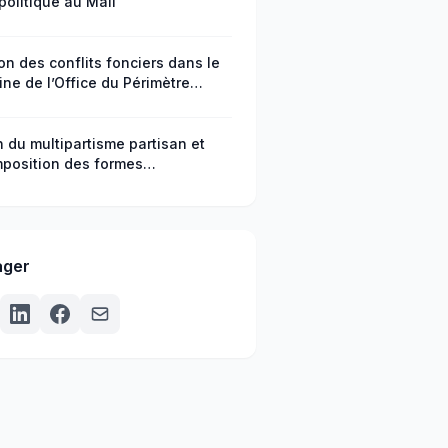
politique au Mali
on des conflits fonciers dans le
ne de l’Office du Périmètre
ué de Baguinéda, cercle de Kati
li
n du multipartisme partisan et
position des formes
agement citoyen en République
africaine
ager