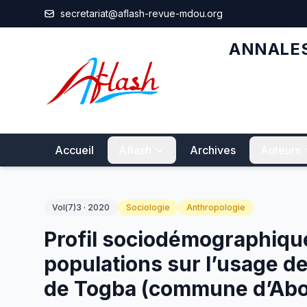
Aller au contenu principal
secretariat@aflash-revue-mdou.org
ANNALES
Accueil
Aflash
Archives
Auteurs
Vol(7)3 · 2020
Sociologie
Anthropologie
Profil sociodémographique
populations sur l’usage d
de Togba (commune d’Abo