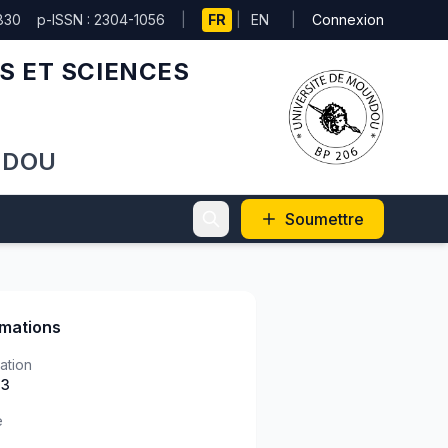
830
p-ISSN : 2304-1056
|
FR
|
EN
|
Connexion
S ET SCIENCES
NDOU
Soumettre
rmations
ation
)3
e