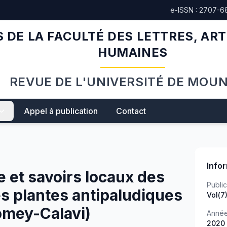
e-ISSN : 2707-6
 DE LA FACULTÉ DES LETTRES, ART
HUMAINES
REVUE DE L'UNIVERSITÉ DE MOU
Appel à publication
Contact
Info
 et savoirs locaux des
Public
es plantes antipaludiques
Vol(7
mey-Calavi)
Anné
2020