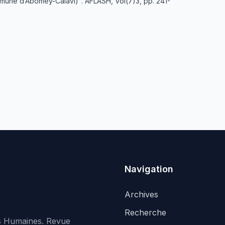
mune d’Abomey-Calavi)". AFLASH, Vol(7)3, pp. 241-
Navigation
Archives
Recherche
es Humaines. Revue