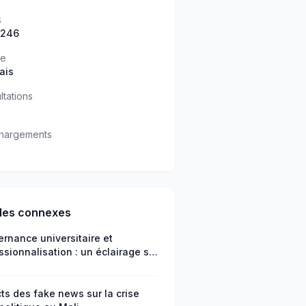
s
 246
ue
ais
ltations
hargements
cles connexes
rnance universitaire et
ssionnalisation : un éclairage sur
éfis de l’employabilité au Niger
ts des fake news sur la crise