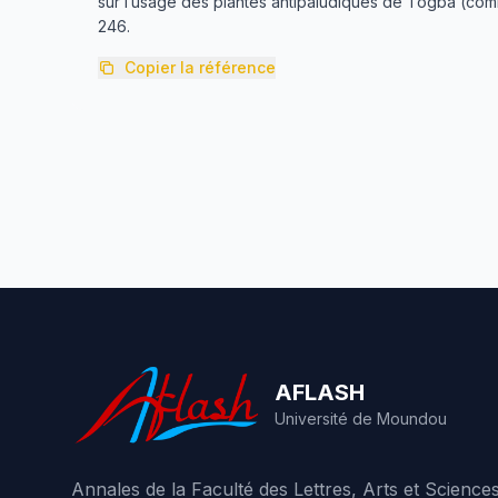
sur l’usage des plantes antipaludiques de Togba (com
246.
Copier la référence
AFLASH
Université de Moundou
Annales de la Faculté des Lettres, Arts et Scienc