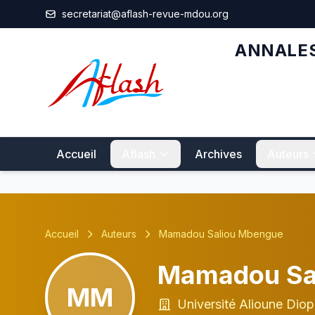
Aller au contenu principal
secretariat@aflash-revue-mdou.org
ANNALES
Accueil
Aflash
Archives
Auteurs
Accueil
Auteurs
Mamadou Saliou Mbengue
Mamadou Sa
MM
Université Alioune Dio