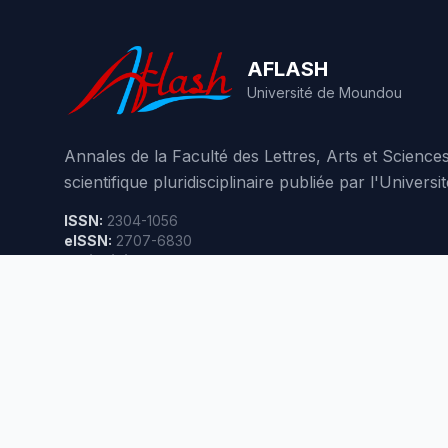
AFLASH
Université de Moundou
Annales de la Faculté des Lettres, Arts et Scienc
scientifique pluridisciplinaire publiée par l'Unive
ISSN:
2304-1056
eISSN:
2707-6830
Périodicité:
3 numéros par an
485,845
visites
© 2026 AFLASH - Tous droits réservés