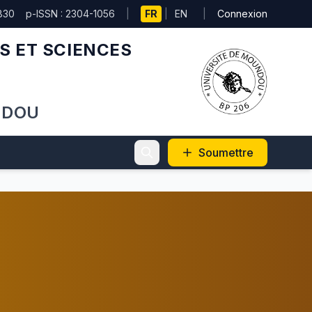
830
p-ISSN : 2304-1056
|
FR
|
EN
|
Connexion
S ET SCIENCES
NDOU
Soumettre