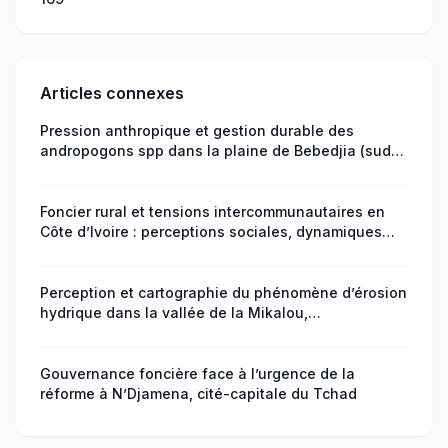
Articles connexes
Pression anthropique et gestion durable des
andropogons spp dans la plaine de Bebedjia (sud
du Tchad)
Foncier rural et tensions intercommunautaires en
Côte d’Ivoire : perceptions sociales, dynamiques
migratoires et enjeux de gouvernance
Perception et cartographie du phénomène d’érosion
hydrique dans la vallée de la Mikalou,
arrondissement 9 Djiri, Brazzaville, République du
Congo
Gouvernance foncière face à l’urgence de la
réforme à N’Djamena, cité-capitale du Tchad