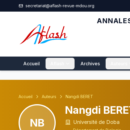
Aller au contenu principal
secretariat@aflash-revue-mdou.org
ANNALES
Accueil
Aflash
Archives
Auteurs
Accueil
Auteurs
Nangdi BERET
Nangdi BERE
NB
Université de Doba