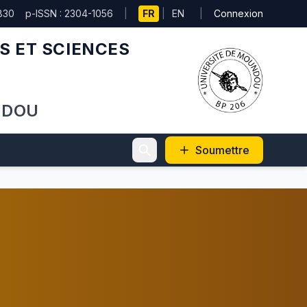
830
p-ISSN : 2304-1056
|
FR
|
EN
|
Connexion
S ET SCIENCES
NDOU
Soumettre