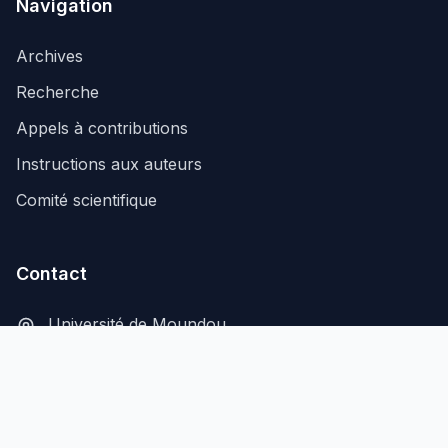
Navigation
Archives
Recherche
Appels à contributions
Instructions aux auteurs
Comité scientifique
Contact
Université de Moundou
B.P. 206, Moundou, Tchad
secretariat@aflash-revue-mdou.org