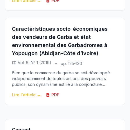
Lire l'article →
PDF
n...
Caractéristiques socio-économiques
des vendeurs de Garba et état
environnemental des Garbadromes à
Yopougon (Abidjan-Côte d’ivoire)
Vol. 6, N° 1 (2019)
•
pp. 125-130
Bien que le commerce du garba se soit développé
indépendamment de toutes actions des pouvoirs
publics, son dynamisme est lié à la conjoncture
économique du pays qui date des années 80. Ce
Lire l'article →
PDF
repas connaî...
Contact