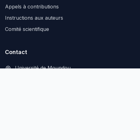
Appels à contributions
Instructions aux auteurs
Comité scientifique
Contact
Université de Moundou
B.P. 206, Moundou, Tchad
secretariat@aflash-revue-mdou.org
© 2026 AFLASH - Tous droits réservés
Mentions légales
Confidentialité