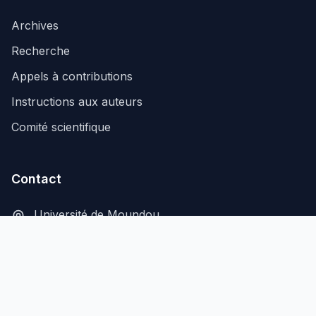
Archives
Recherche
Appels à contributions
Instructions aux auteurs
Comité scientifique
Contact
Université de Moundou
B.P. 206, Moundou, Tchad
secretariat@aflash-revue-mdou.org