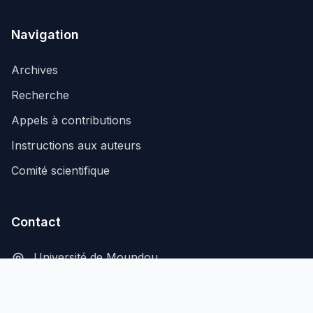
Navigation
Archives
Recherche
Appels à contributions
Instructions aux auteurs
Comité scientifique
Contact
Université de Moundou
B.P. 206, Moundou, Tchad
secretariat@aflash-revue-mdou.org