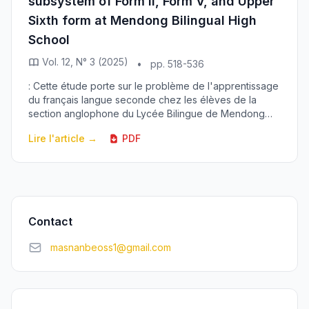
subsystem of Form II, Form V, and Upper
Sixth form at Mendong Bilingual High
School
Vol. 12, N° 3 (2025)
•
pp. 518-536
: Cette étude porte sur le problème de l'apprentissage
du français langue seconde chez les élèves de la
section anglophone du Lycée Bilingue de Mendong
(classes de Seconde, Première, et Terminale). L'...
Lire l'article →
PDF
Contact
masnanbeoss1@gmail.com