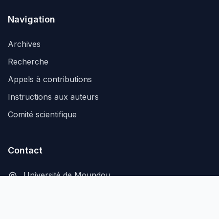
Navigation
Archives
Recherche
Appels à contributions
Instructions aux auteurs
Comité scientifique
Contact
Université de Moundou
B.P. 206, Moundou, Tchad
secretariat@aflash-revue-mdou.org