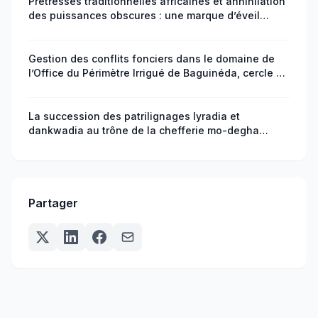
Prêtresses traditionnelles africaines et annihilation
des puissances obscures : une marque d’éveil
sociospirituel de la médecine endogène
Gestion des conflits fonciers dans le domaine de
l’Office du Périmètre Irrigué de Baguinéda, cercle de
Kati au Mali
La succession des patrilignages lyradia et
dankwadia au trône de la chefferie mo-degha
(Ghana) : un exemple d’intégration africaine (XVIIe –
XXe Siècle)
Partager