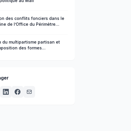
politique au Mali
on des conflits fonciers dans le
ne de l’Office du Périmètre
ué de Baguinéda, cercle de Kati
li
n du multipartisme partisan et
position des formes
agement citoyen en République
africaine
ager