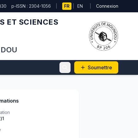
830
p-ISSN : 2304-1056
|
FR
|
EN
|
Connexion
S ET SCIENCES
NDOU
Soumettre
rmations
ation
)1
e