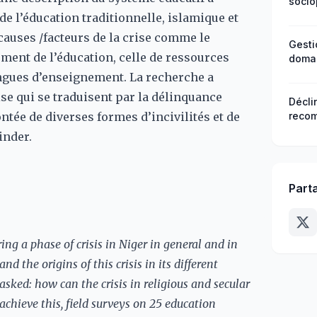
socio
e l’éducation traditionnelle, islamique et
 causes /facteurs de la crise comme le
Gesti
ement de l’éducation, celle de ressources
domai
Irrig
ngues d’enseignement. La recherche a
au Ma
ise qui se traduisent par la délinquance
Décli
montée de diverses formes d’incivilités et de
recom
d’eng
inder.
centr
Part
ing a phase of crisis in Niger in general and in
and the origins of this crisis in its different
sked: how can the crisis in religious and secular
achieve this, field surveys on 25 education