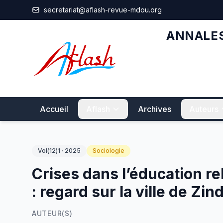
Aller au contenu principal
secretariat@aflash-revue-mdou.org
ANNALES
Accueil
Aflash
Archives
Auteurs
Vol(12)1 · 2025
Sociologie
Crises dans l’éducation re
: regard sur la ville de Zin
AUTEUR(S)