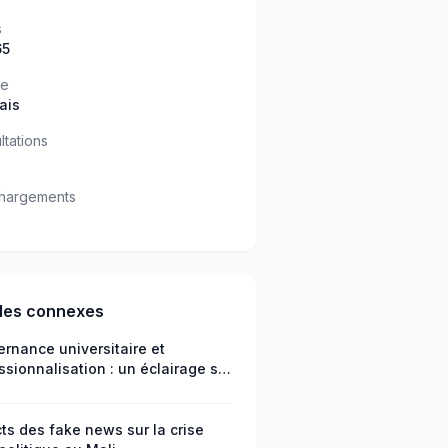
s
65
ue
ais
ltations
hargements
cles connexes
rnance universitaire et
ssionnalisation : un éclairage sur
éfis de l’employabilité au Niger
ts des fake news sur la crise