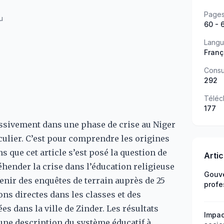
Page
u
60 - 
Lang
Franç
Consu
292
Téléc
177
essivement dans une phase de crise au Niger
iculier. C’est pour comprendre les origines
s que cet article s’est posé la question de
Arti
ender la crise dans l’éducation religieuse
Gouve
rvenir des enquêtes de terrain auprès de 25
profe
ons directes dans les classes et des
les d
s dans la ville de Zinder. Les résultats
Impac
une description du système éducatif à