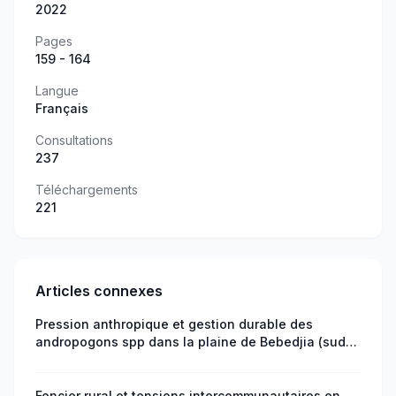
2022
Pages
159 - 164
Langue
Français
Consultations
237
Téléchargements
221
Articles connexes
Pression anthropique et gestion durable des
andropogons spp dans la plaine de Bebedjia (sud
du Tchad)
Foncier rural et tensions intercommunautaires en