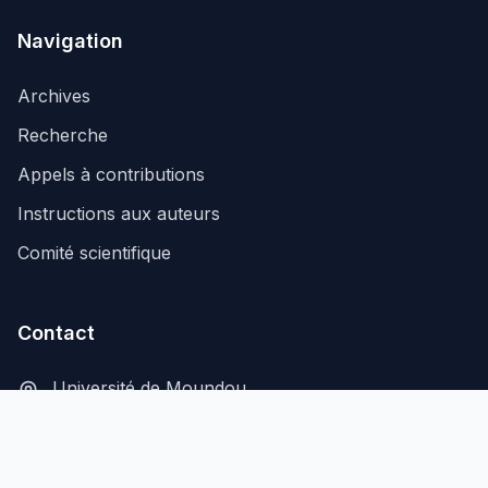
Navigation
Archives
Recherche
Appels à contributions
Instructions aux auteurs
Comité scientifique
Contact
Université de Moundou
B.P. 206, Moundou, Tchad
secretariat@aflash-revue-mdou.org