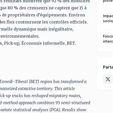
Les résultats montrent que 92 % des mobilités
profe
les d
s que 80 % des creuseurs ne captent que 15 à
% de propriétaires d’équipements. Environ
Impac
socio
es flux contournent les contrôles officiels.
rmelle dynamique mais inégalitaire,
 environnementales.
Fonci
inter
s, Pick-up, Économie informelle, BET.
perce
migra
Part
–Ennedi–Tibesti (BET) region has transformed a
torized extractive territory. This article
ck-up trucks has reshaped migratory routes,
xed-method approach combines 95 semi-structured
ariate statistical analyses (PCA). Results show