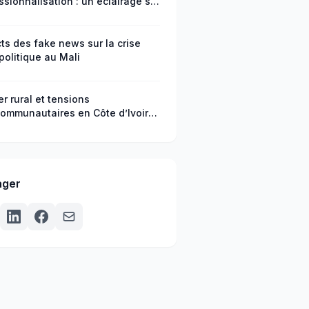
ssionnalisation : un éclairage sur
éfis de l’employabilité au Niger
ts des fake news sur la crise
politique au Mali
er rural et tensions
communautaires en Côte d’Ivoire :
ptions sociales, dynamiques
toires et enjeux de gouvernance
ager