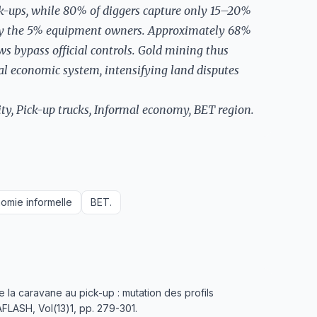
ick-ups, while 80% of diggers capture only 15–20%
by the 5% equipment owners. Approximately 68%
ws bypass official controls. Gold mining thus
al economic system, intensifying land disputes
y, Pick-up trucks, Informal economy, BET region.
omie informelle
BET.
caravane au pick-up : mutation des profils
AFLASH, Vol(13)1, pp. 279-301.