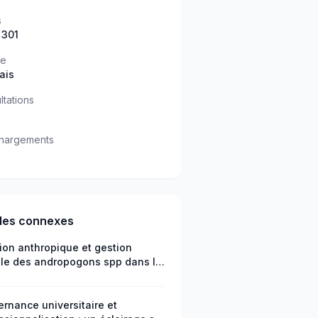
s
 301
ue
ais
ltations
hargements
cles connexes
ion anthropique et gestion
le des andropogons spp dans la
e de Bebedjia (sud du Tchad)
rnance universitaire et