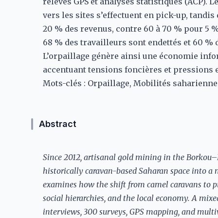
relevés GPS et analyses statistiques (ACP). 
vers les sites s’effectuent en pick-up, tandi
20 % des revenus, contre 60 à 70 % pour 5 
68 % des travailleurs sont endettés et 60 % d
L’orpaillage génère ainsi une économie info
accentuant tensions foncières et pressions
Mots-clés : Orpaillage, Mobilités saharienne
Abstract
Since 2012, artisanal gold mining in the Borkou
historically caravan-based Saharan space into a mo
examines how the shift from camel caravans to pi
social hierarchies, and the local economy. A mi
interviews, 300 surveys, GPS mapping, and multiv