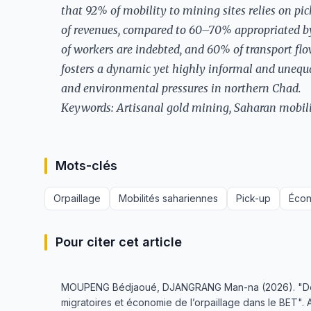
that 92% of mobility to mining sites relies on p
of revenues, compared to 60–70% appropriated 
of workers are indebted, and 60% of transport flo
fosters a dynamic yet highly informal and unequ
and environmental pressures in northern Chad.
Keywords: Artisanal gold mining, Saharan mobilit
Mots-clés
Orpaillage
Mobilités sahariennes
Pick-up
Écon
Pour citer cet article
MOUPENG Bédjaoué, DJANGRANG Man-na (2026). "De la 
migratoires et économie de l’orpaillage dans le BET". 