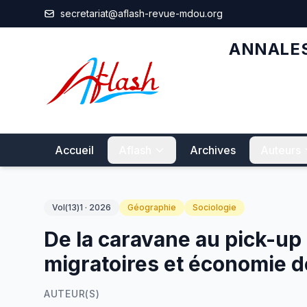
Aller au contenu principal
secretariat@aflash-revue-mdou.org
ANNALES
Accueil
Aflash
Archives
Auteurs
Vol(13)1 · 2026
Géographie
Sociologie
De la caravane au pick-up 
migratoires et économie de
AUTEUR(S)