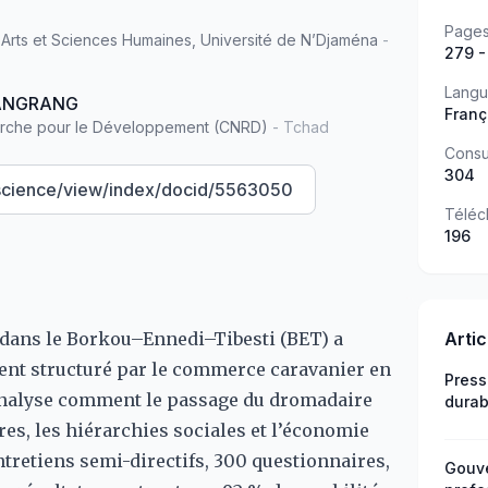
Page
 Arts et Sciences Humaines, Université de N’Djaména
-
279 -
Lang
ANGRANG
Franç
herche pour le Développement (CNRD)
- Tchad
Consu
304
l.science/view/index/docid/5563050
Téléc
196
or dans le Borkou–Ennedi–Tibesti (BET) a
Arti
nt structuré par le commerce caravanier en
Press
e analyse comment le passage du dromadaire
durab
plain
res, les hiérarchies sociales et l’économie
tretiens semi-directifs, 300 questionnaires,
Gouve