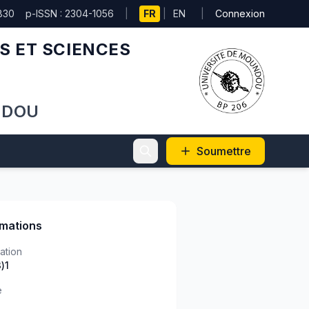
830
p-ISSN : 2304-1056
|
FR
|
EN
|
Connexion
S ET SCIENCES
NDOU
Soumettre
rmations
ation
)1
e