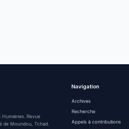
Navigation
Archives
Recherche
es Humaines. Revue
Appels à contributions
rsité de Moundou, Tchad.