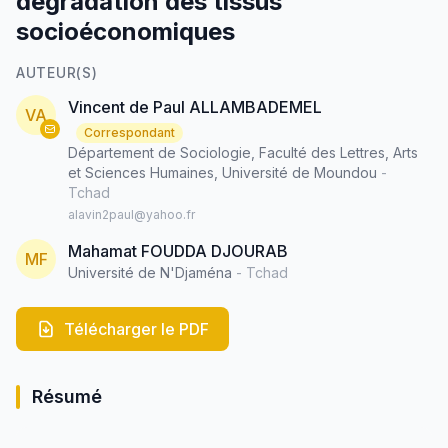
dégradation des tissus
socioéconomiques
AUTEUR(S)
Vincent de Paul ALLAMBADEMEL
VA
Correspondant
Département de Sociologie, Faculté des Lettres, Arts
et Sciences Humaines, Université de Moundou
-
Tchad
alavin2paul@yahoo.fr
Mahamat FOUDDA DJOURAB
MF
Université de N'Djaména
- Tchad
Télécharger le PDF
Résumé