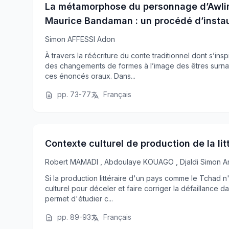
La métamorphose du personnage d’Awlimb
Maurice Bandaman : un procédé d’instaur
Simon AFFESSI Adon
À travers la réécriture du conte traditionnel dont s’i
des changements de formes à l’image des êtres surnatu
ces énoncés oraux. Dans...
pp. 73-77
Français
Contexte culturel de production de la li
Robert MAMADI
,
Abdoulaye KOUAGO
,
Djaldi Simon A
Si la production littéraire d'un pays comme le Tchad n'e
culturel pour déceler et faire corriger la défaillance d
permet d'étudier c...
pp. 89-93
Français