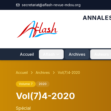
Aller au contenu principal
secretariat@aflash-revue-mdou.org
ANNALES
Accueil
Aflash
Archives
Auteurs
Accueil
Archives
Vol(7)4-2020
Volume 7
2020
Vol(7)4-2020
Spécial