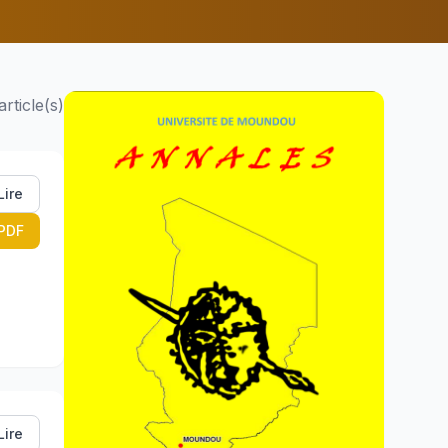
article(s)
Lire
PDF
Lire