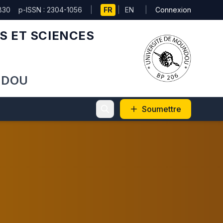
830
p-ISSN : 2304-1056
|
FR
|
EN
|
Connexion
S ET SCIENCES
NDOU
Soumettre