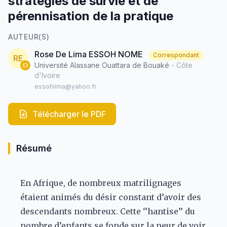
stratégies de survie et de
pérennisation de la pratique
AUTEUR(S)
Rose De Lima ESSOH NOME
Correspondant
RE
Université Alassane Ouattara de Bouaké
- Côte
d'Ivoire
essohlima@yahoo.fr
Télécharger le PDF
Résumé
En Afrique, de nombreux matrilignages
étaient animés du désir constant d’avoir des
descendants nombreux. Cette ‘’hantise’’ du
nombre d’enfants se fonde sur la peur de voir