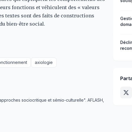
socio
eurs fonctions et véhiculent des « valeurs
s textes sont des faits de constructions
Gesti
du bien-être social.
domai
Irrig
au Ma
Décli
recom
d’eng
centr
onctionnement
axiologie
Part
pproches sociocritique et sémio-culturelle". AFLASH,