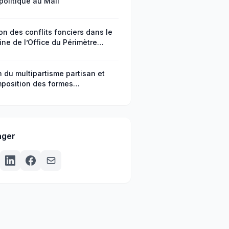
politique au Mali
on des conflits fonciers dans le
ne de l’Office du Périmètre
ué de Baguinéda, cercle de Kati
li
n du multipartisme partisan et
position des formes
agement citoyen en République
africaine
ager