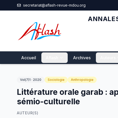
Aller au contenu principal
secretariat@aflash-revue-mdou.org
ANNALES
Accueil
Aflash
Archives
Auteurs
Vol(7)1 · 2020
Sociologie
Anthropologie
Littérature orale garab : 
sémio-culturelle
AUTEUR(S)