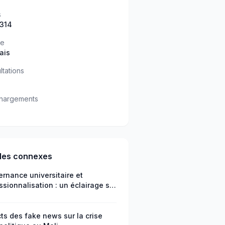
s
 314
ue
ais
ltations
hargements
cles connexes
rnance universitaire et
ssionnalisation : un éclairage sur
éfis de l’employabilité au Niger
ts des fake news sur la crise