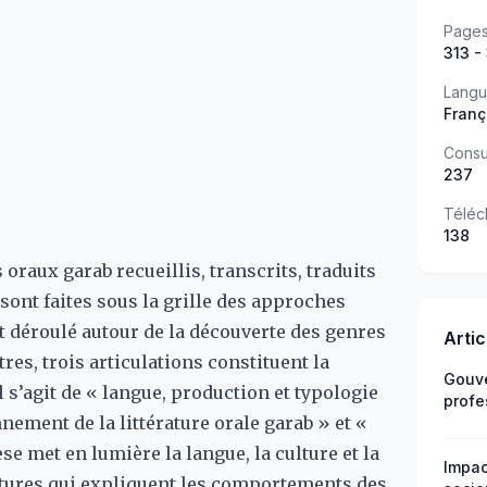
Page
313 -
Lang
Franç
Consu
237
Téléc
138
oraux garab recueillis, transcrits, traduits
 sont faites sous la grille des approches
st déroulé autour de la découverte des genres
Arti
es, trois articulations constituent la
Gouve
 s’agit de « langue, production et typologie
profe
nnement de la littérature orale garab » et «
les d
èse met en lumière la langue, la culture et la
Impac
uctures qui expliquent les comportements des