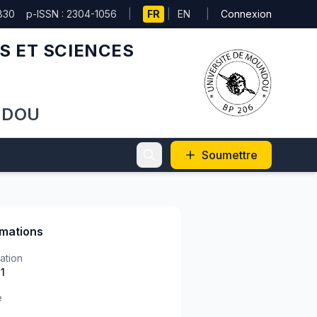
830
p-ISSN : 2304-1056
|
FR
|
EN
|
Connexion
S ET SCIENCES
NDOU
Soumettre
rmations
ation
)1
e