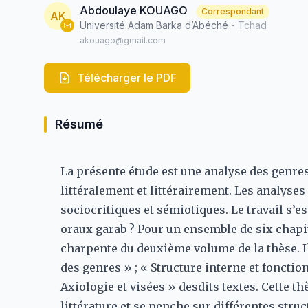
Abdoulaye KOUAGO
Correspondant
AK
Université Adam Barka d’Abéché
- Tchad
akouago@gmail.com
Télécharger le PDF
Résumé
La présente étude est une analyse des genres 
littéralement et littérairement. Les analyses
sociocritiques et sémiotiques. Le travail s’e
oraux garab ? Pour un ensemble de six chapitr
charpente du deuxième volume de la thèse. Il
des genres » ; « Structure interne et fonctio
Axiologie et visées » desdits textes. Cette th
littérature et se penche sur différentes str