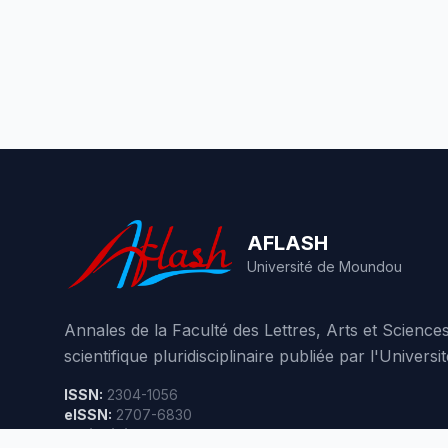
AFLASH
Université de Moundou
Annales de la Faculté des Lettres, Arts et Scienc
scientifique pluridisciplinaire publiée par l'Unive
ISSN:
2304-1056
eISSN:
2707-6830
Périodicité:
3 numéros par an