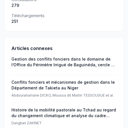
279
Téléchargements
251
Articles connexes
Gestion des conflits fonciers dans le domaine de
l’Office du Périmètre Irrigué de Baguinéda, cercle de
Kati au Mali
Conflits fonciers et mécanismes de gestion dans le
Département de Takieta au Niger
Abdourahamane DICKO, Moussa dit Martin TESSOUGUE et al.
Histoire de la mobilité pastorale au Tchad au regard
du changement climatique et analyse du cadre
juridique depuis la loi de 1959
Dangbet ZAKINET