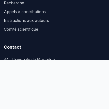
Recherche
Appels à contributions
Instructions aux auteurs
Comité scientifique
Contact
Université de Moundou
B.P. 206, Moundou, Tchad
secretariat@aflash-revue-mdou.org
© 2026 AFLASH - Tous droits réservés