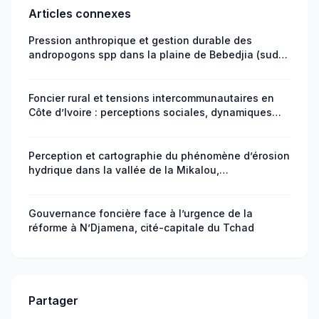
Articles connexes
Pression anthropique et gestion durable des
andropogons spp dans la plaine de Bebedjia (sud
du Tchad)
Foncier rural et tensions intercommunautaires en
Côte d’Ivoire : perceptions sociales, dynamiques
migratoires et enjeux de gouvernance
Perception et cartographie du phénomène d’érosion
hydrique dans la vallée de la Mikalou,
arrondissement 9 Djiri, Brazzaville, République du
Congo
Gouvernance foncière face à l’urgence de la
réforme à N’Djamena, cité-capitale du Tchad
Partager