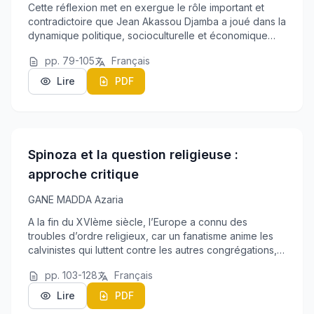
Cette réflexion met en exergue le rôle important et
contradictoire que Jean Akassou Djamba a joué dans la
dynamique politique, socioculturelle et économique
locale, régionale et nationale. Dès lors, quels sont les
pp. 79-105
Français
facteurs qui ont déterminé son émerg...
Lire
PDF
Spinoza et la question religieuse :
approche critique
GANE MADDA Azaria
A la fin du XVIème siècle, l’Europe a connu des
troubles d’ordre religieux, car un fanatisme anime les
calvinistes qui luttent contre les autres congrégations,
les taxant d’hérétiques. Les pasteurs s’étant immiscés
pp. 103-128
Français
dans le politique ont accru leur po...
Lire
PDF