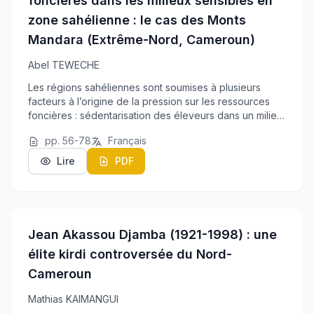
foncières dans les milieux sensibles en
zone sahélienne : le cas des Monts
Mandara (Extrême-Nord, Cameroun)
Abel TEWECHE
Les régions sahéliennes sont soumises à plusieurs
facteurs à l’origine de la pression sur les ressources
foncières : sédentarisation des éleveurs dans un milieu
très peuplé et à forte densité, introduction des cultures
pp. 56-78
Français
de rente (coton), spéculations ...
Lire
PDF
Jean Akassou Djamba (1921-1998) : une
élite kirdi controversée du Nord-
Cameroun
Mathias KAIMANGUI