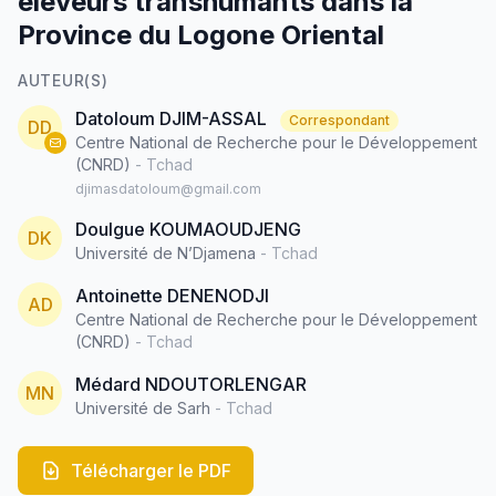
éleveurs transhumants dans la
Province du Logone Oriental
AUTEUR(S)
Datoloum DJIM-ASSAL
Correspondant
DD
Centre National de Recherche pour le Développement
(CNRD)
- Tchad
djimasdatoloum@gmail.com
Doulgue KOUMAOUDJENG
DK
Université de N’Djamena
- Tchad
Antoinette DENENODJI
AD
Centre National de Recherche pour le Développement
(CNRD)
- Tchad
Médard NDOUTORLENGAR
MN
Université de Sarh
- Tchad
Télécharger le PDF