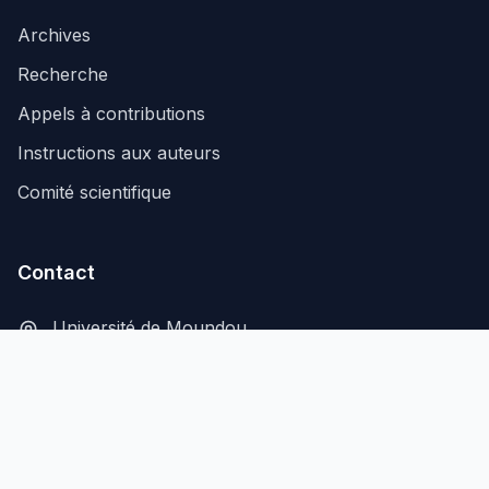
Archives
Recherche
Appels à contributions
Instructions aux auteurs
Comité scientifique
Contact
Université de Moundou
B.P. 206, Moundou, Tchad
secretariat@aflash-revue-mdou.org