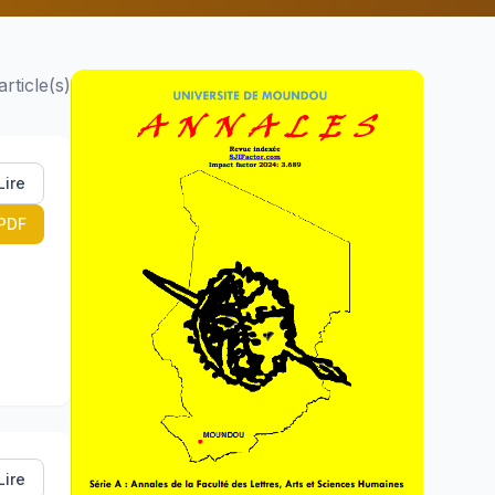
article(s)
Lire
PDF
Lire