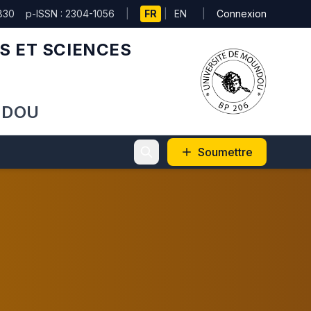
830
p-ISSN : 2304-1056
|
FR
|
EN
|
Connexion
S ET SCIENCES
NDOU
Soumettre