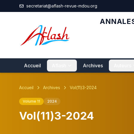
Aller au contenu principal
secretariat@aflash-revue-mdou.org
ANNALES
Accueil
Aflash
Archives
Auteurs
Accueil
Archives
Vol(11)3-2024
Volume 11
2024
Vol(11)3-2024