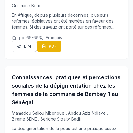
Ousmane Koné
En Afrique, depuis plusieurs décennies, plusieurs
réformes législatives ont été menées en faveur des
femmes. Si des travaux ont porté sur ces réformes,
notamment dans une perspective juridique, politique ou
pp. 65-69
Français
historique, peu l'ont abordé sous l'angle s...
Lire
PDF
Connaissances, pratiques et perceptions
sociales de la dépigmentation chez les
femmes de la commune de Bambey 1 au
Sénégal
Mamadou Saliou Mbengue
,
Abdou Aziz Ndiaye
,
Birame SENE
,
Serigne Sigalty Badji
La dépigmentation de la peau est une pratique assez