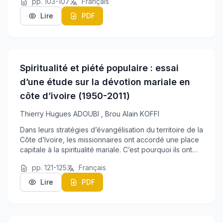
pp. 103-107
Français
dynamique donne lieu à la naissance de nouvelles pr...
Lire
PDF
Spiritualité et piété populaire : essai
d’une étude sur la dévotion mariale en
côte d’ivoire (1950-2011)
Thierry Hugues ADOUBI
,
Brou Alain KOFFI
Dans leurs stratégies d’évangélisation du territoire de la
Côte d’Ivoire, les missionnaires ont accordé une place
capitale à la spiritualité mariale. C’est pourquoi ils ont
favorisé l’arrivée et l’implantation des groupes de
pp. 121-125
Français
dévotion à caractère mari...
Lire
PDF