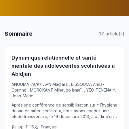
Sommaire
17 article(s)
Dynamique relationnelle et santé
mentale des adolescentes scolarisées à
Abidjan
ANOUMATACKY APN Madjara
,
BISSOUMA Anna-
Corinne
,
MOROKANT Minaugo Ismaïl
,
YEO-TENENA Y.
Jean-Marie
Après une conférence de sensibilisation sur « l’hygiène
de vie en milieu scolaire », nous avons conduit une
étude transversale, le 19 décembre 2013, à partir d’un
échantillonnage exhaustif, sur les interactions sociales
pp. 11-15
Français
et les déterminants de la sant...