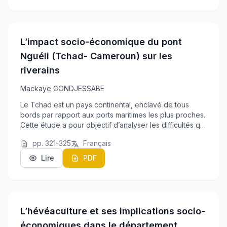
L’impact socio-économique du pont
Nguéli (Tchad- Cameroun) sur les
riverains
Mackaye GONDJESSABE
Le Tchad est un pays continental, enclavé de tous
bords par rapport aux ports maritimes les plus proches.
Cette étude a pour objectif d’analyser les difficultés qui
empêchent le Tchad de bénéficier véritablement des
pp. 321-325
Français
retombées de son désenclavement vi...
Lire
PDF
L’hévéaculture et ses implications socio-
économiques dans le département