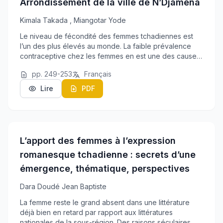
Arrondissement de la ville de N’Djamena
Kimala Takada
,
Miangotar Yode
Le niveau de fécondité des femmes tchadiennes est
l’un des plus élevés au monde. La faible prévalence
contraceptive chez les femmes en est une des causes.
La présente étude vise à identifier les déterminants du
pp. 249-253
Français
non recours aux méthodes contraceptives...
Lire
PDF
L’apport des femmes à l’expression
romanesque tchadienne : secrets d’une
émergence, thématique, perspectives
Dara Doudé Jean Baptiste
La femme reste le grand absent dans une littérature
déjà bien en retard par rapport aux littératures
nationales de la sous-région. Des raisons séculaires