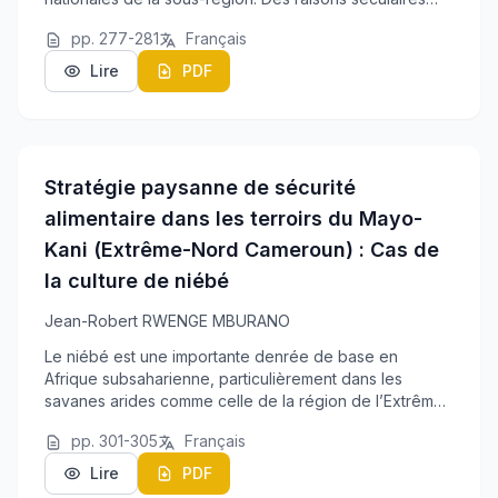
sous-jacentes expliquent cette arriération culturelle
pp. 277-281
Français
dûment ressentie dans les instances de déc...
Lire
PDF
Stratégie paysanne de sécurité
alimentaire dans les terroirs du Mayo-
Kani (Extrême-Nord Cameroun) : Cas de
la culture de niébé
Jean-Robert RWENGE MBURANO
Le niébé est une importante denrée de base en
Afrique subsaharienne, particulièrement dans les
savanes arides comme celle de la région de l’Extrême-
Nord du Cameroun. Il est ancré dans les habitudes
pp. 301-305
Français
alimentaires des populations du Mayo-Kani et constit...
Lire
PDF