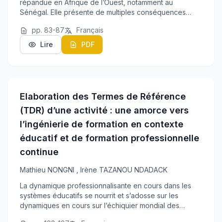
répandue en Afrique de l’Ouest, notamment au
Sénégal. Elle présente de multiples conséquences
pouvant être des obstacles au bien-être des individus.
pp. 83-87
Français
L’objectif de cette étude est d’appréhender les d...
Lire
PDF
Elaboration des Termes de Référence
(TDR) d’une activité : une amorce vers
l’ingénierie de formation en contexte
éducatif et de formation professionnelle
continue
Mathieu NONGNI
,
Irène TAZANOU NDADACK
La dynamique professionnalisante en cours dans les
systèmes éducatifs se nourrit et s’adosse sur les
dynamiques en cours sur l’échiquier mondial des
sciences de l’éducation et de la formation. Cette