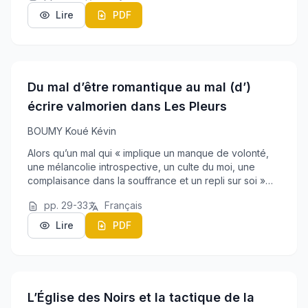
Lire
PDF
Du mal d’être romantique au mal (d’)
écrire valmorien dans Les Pleurs
BOUMY Koué Kévin
Alors qu’un mal qui « implique un manque de volonté,
une mélancolie introspective, un culte du moi, une
complaisance dans la souffrance et un repli sur soi »
Jennings C. (1970 : p.559), sévissait au début du XIX
pp. 29-33
Français
ème siècle, Marceline Desbordes-Valmor...
Lire
PDF
L’Église des Noirs et la tactique de la