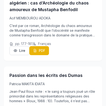
algérien : cas d’Archéologie du chaos
amoureux de Mustapha Benfodil
Acif MEMBOUROU ADOKA
C’est par ce roman, Archéologie du chaos amoureux
de Mustapha Benfodil que l’obscénité se manifeste
comme transgression dans le domaine de la pratique
sexuelle et, surtout, la monstration d’un corps qui
pp. 177-181
Français
devient une voix par laquelle transmettre un me...
Lire
PDF
Passion dans les écrits des Dumas
Patricia MAKITA IDIATA
Jean-Paul Roux note : « le sang a toujours joué un rôle
primordial dans les représentations religieuses des
hommes » (Roux, 1988 : 10). Toutefois, il n’est pas
seulement d’ordre religieux, il est aussi symbolique